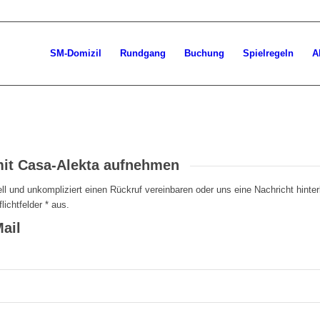
SM-Domizil
Rundgang
Buchung
Spielregeln
A
mit Casa-Alekta aufnehmen
ell und unkompliziert einen Rückruf vereinbaren oder uns eine Nachricht hint
flichtfelder * aus.
ail